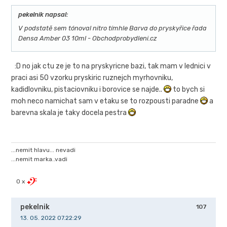
pekelnik napsal:
V podstatě sem tónoval nitro tímhle Barva do pryskyřice řada
Densa Amber 03 10ml - Obchodprobydleni.cz
:D no jak ctu ze je to na pryskyricne bazi, tak mam v lednici v
praci asi 50 vzorku pryskiric ruznejch myrhovniku,
kadidlovniku, pistaciovniku i borovice se najde..
to bych si
moh neco namichat sam v etaku se to rozpousti paradne
a
barevna skala je taky docela pestra
...nemit hlavu... nevadi
...nemit marka..vadi
0 x
pekelnik
107
13. 05. 2022 07.22:29