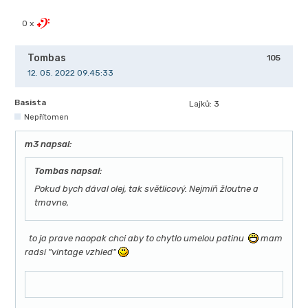
0 x
Tombas
105
12. 05. 2022 09.45:33
Basista
Lajků:
3
Nepřítomen
m3 napsal:
Tombas napsal:
Pokud bych dával olej, tak světlicový. Nejmíň žloutne a
tmavne,
to ja prave naopak chci aby to chytlo umelou patinu
mam
radsi "vintage vzhled"