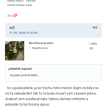
...nemit hlavu... nevadi
...nemit marka..vadi
0 x
m3
102
11. 05. 2022 13.41:06
Bezhlavej jezdec
Lajků:
Nepřítomen
52
pekelnik napsal:
to jsem právě dělal...
to vypada pekne, ja se trochu toho moreni bojim ze kdyz se
mi to nebude libit tak to to budu muset vzit s kusem prkna,
dvakrat sem sundaval naky takovy domaci refinishe a
pokazde to byl hrozny opruz..