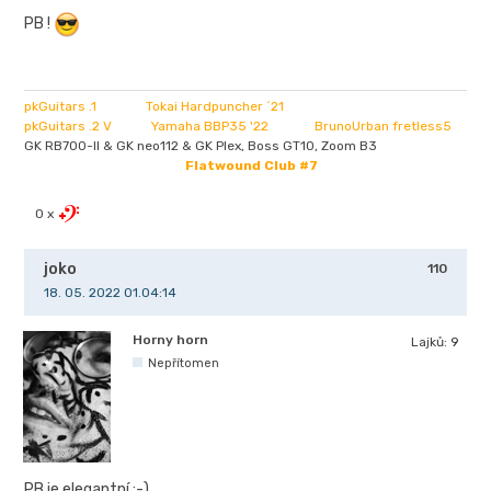
PB !
pkGuitars .1 Tokai Hardpuncher ´21
pkGuitars .2 V Yamaha BBP35 '22 BrunoUrban fretless5
GK RB700-II & GK neo112 & GK Plex, Boss GT10, Zoom B3
Flatwound Club #7
0 x
joko
110
18. 05. 2022 01.04:14
Horny horn
Lajků:
9
Nepřítomen
PB je elegantní :-)