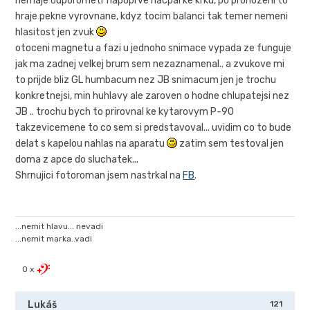
nemaje odporometr napoprve nacpal ke krku, po prohozeni to
hraje pekne vyrovnane, kdyz tocim balanci tak temer nemeni
hlasitost jen zvuk
otoceni magnetu a fazi u jednoho snimace vypada ze funguje
jak ma zadnej velkej brum sem nezaznamenal.. a zvukove mi
to prijde bliz GL humbacum nez JB snimacum jen je trochu
konkretnejsi, min huhlavy ale zaroven o hodne chlupatejsi nez
JB .. trochu bych to prirovnal ke kytarovym P-90
takzevicemene to co sem si predstavoval... uvidim co to bude
delat s kapelou nahlas na aparatu
zatim sem testoval jen
doma z apce do sluchatek...
Shrnujici fotoroman jsem nastrkal na
FB
.
...nemit hlavu... nevadi
...nemit marka..vadi
0 x
Lukáš
121