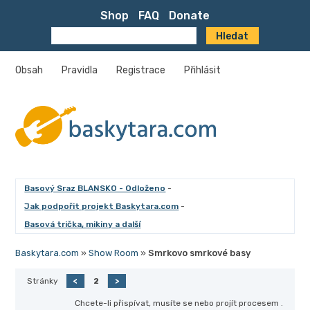
Shop
FAQ
Donate
Obsah
Pravidla
Registrace
Přihlásit
Basový Sraz BLANSKO - Odloženo
-
Jak podpořit projekt Baskytara.com
-
Basová trička, mikiny a další
Baskytara.com
»
Show Room
»
Smrkovo smrkové basy
Stránky
<
2
>
Chcete-li přispívat, musíte se
nebo projít procesem
.