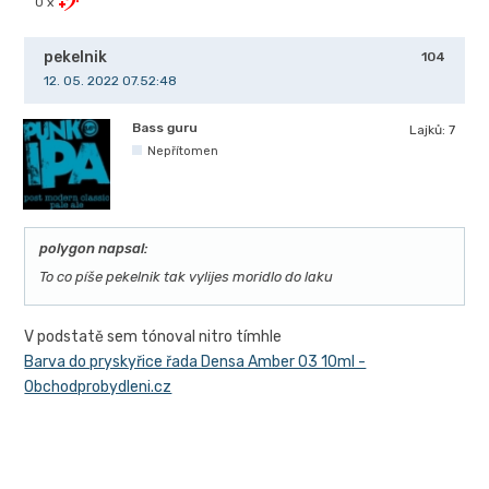
0 x
pekelnik
104
12. 05. 2022 07.52:48
Bass guru
Lajků:
7
Nepřítomen
polygon napsal:
To co píše pekelnik tak vylijes moridlo do laku
V podstatě sem tónoval nitro tímhle
Barva do pryskyřice řada Densa Amber 03 10ml -
Obchodprobydleni.cz