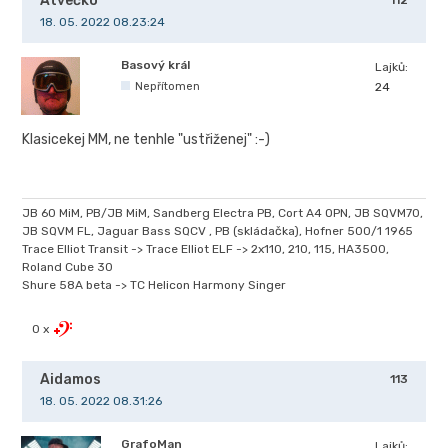
Atvečko
18. 05. 2022 08.23:24
Basový král
Lajků:
Nepřítomen
24
Klasicekej MM, ne tenhle "ustřiženej" :-)
JB 60 MiM, PB/JB MiM, Sandberg Electra PB, Cort A4 OPN, JB SQVM70,
JB SQVM FL, Jaguar Bass SQCV , PB (skládačka), Hofner 500/1 1965
Trace Elliot Transit -> Trace Elliot ELF -> 2x110, 210, 115, HA3500,
Roland Cube 30
Shure 58A beta -> TC Helicon Harmony Singer
0 x
Aidamos
113
18. 05. 2022 08.31:26
GrafoMan
Lajků: