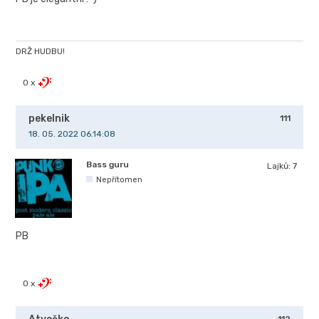
DRŽ HUDBU!
0 x
pekelnik
111
18. 05. 2022 06.14:08
Bass guru
Lajků:
7
Nepřítomen
PB
0 x
112