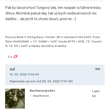
Pak by daval smysl Tungový olej, ten naopak vytáhne kresbu
dřeva. Nicméně pokud olej, tak už bych nedával navrch nic
dalšího ... ale jestli to chceš zkusit, proč ne :-)
Roscoe Beck V String Bass, Fender JB V standard USA 2001, Trace
Elliot AH400SMX + T.E. 1048H + 1x15", Hocke BT70 + N112, T.E. Transit-
B, T.E. Elf + 1x10" a nějaký zbytečný krabičky
0 x
m3
106
12. 05. 2022 17.46:43
Naposledy upravil: m3 (12. 05. 2022 17.47:32)
Bezhlavej jezdec
Lajků:
Nepřítomen
52