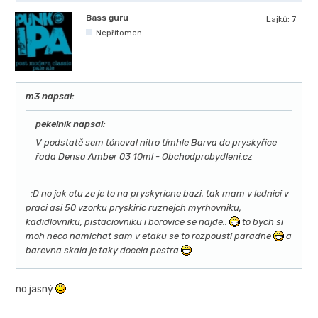
Bass guru
Lajků:
7
Nepřítomen
m3 napsal:
pekelnik napsal:
V podstatě sem tónoval nitro tímhle Barva do pryskyřice
řada Densa Amber 03 10ml - Obchodprobydleni.cz
:D no jak ctu ze je to na pryskyricne bazi, tak mam v lednici v
praci asi 50 vzorku pryskiric ruznejch myrhovniku,
kadidlovniku, pistaciovniku i borovice se najde..
to bych si
moh neco namichat sam v etaku se to rozpousti paradne
a
barevna skala je taky docela pestra
no jasný