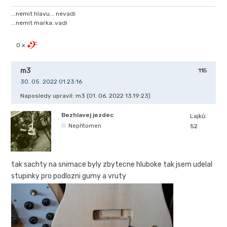
...nemit hlavu... nevadi
...nemit marka..vadi
0 x
m3
115
30. 05. 2022 01.23:16
Naposledy upravil: m3 (01. 06. 2022 13.19:23)
Bezhlavej jezdec
Lajků:
Nepřítomen
52
tak sachty na snimace byly zbytecne hluboke tak jsem udelal
stupinky pro podlozni gumy a vruty