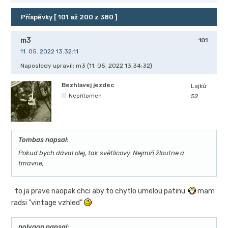
Příspěvky [ 101 až 200 z 380 ]
m3
101
11. 05. 2022 13.32:11
Naposledy upravil: m3 (11. 05. 2022 13.34:32)
Bezhlavej jezdec
Lajků:
Nepřítomen
52
Tombas napsal:
Pokud bych dával olej, tak světlicový. Nejmíň žloutne a
tmavne,
to ja prave naopak chci aby to chytlo umelou patinu
mam
radsi "vintage vzhled"
polygon napsal: