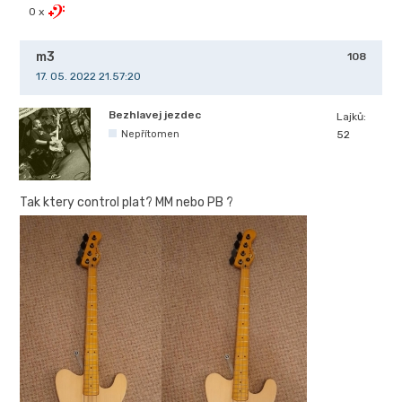
0 x
m3
108
17. 05. 2022 21.57:20
Bezhlavej jezdec
Lajků:
Nepřítomen
52
Tak ktery control plat? MM nebo PB ?