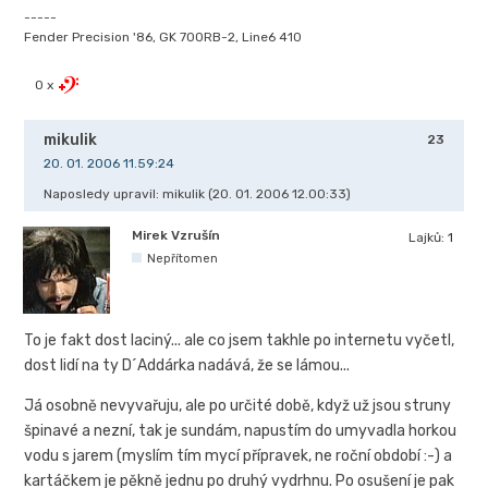
-----
Fender Precision '86, GK 700RB-2, Line6 410
0 x
mikulik
23
20. 01. 2006 11.59:24
Naposledy upravil: mikulik (20. 01. 2006 12.00:33)
Mirek Vzrušín
Lajků:
1
Nepřítomen
To je fakt dost laciný... ale co jsem takhle po internetu vyčetl,
dost lidí na ty D´Addárka nadává, že se lámou...
Já osobně nevyvařuju, ale po určité době, když už jsou struny
špinavé a nezní, tak je sundám, napustím do umyvadla horkou
vodu s jarem (myslím tím mycí přípravek, ne roční období :-) a
kartáčkem je pěkně jednu po druhý vydrhnu. Po osušení je pak