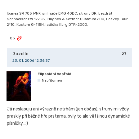
Ibanez SR 705 WNF, snímače EMG 40DC, struny DR, bezdrát
Sennheiser EW 172 G2, Hughes & Kettner Quantum 600, Peavey Tour
2*10, Kustom G-115H, ladička Korg DTR-2000.
0 x
Gazelle
27
23. 01. 2006 12.36:37
Elipsoidní Vepřoid
Nepřítomen
Já neslapuju ani výrazně netrhám (jen občas), struny mi vždy
praskly při běžné hře prstama, byly to ale většinou dynamické
písničky...:)