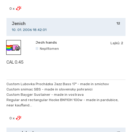
0 x
Jenich
12
10. 01. 2006 18.42:01
Jech hands
Lajků:
2
Nepřítomen
CAL 0.45
Custom Lubovka Procházka Jazz Bass 17" - made in smichov
Custom snimac SBS - made in slovensky pohranici
Custom Bayger Sustainer - made in vostrava
Regular and rectangular Hocke BN110H 100w - made in pardubice,
near kaufland...
0 x