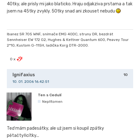
40tky, ale prisly mi jako blaticko. Hraju odjakziva prstama a tak
jsem na 45tky zvykly. 50tky snad ani zkouset nebudu
Ibanez SR 705 WNF, snímače EMG 40DC, struny DR, bezdrát
Sennheiser EW 172 G2, Hughes & Kettner Quantum 600, Peavey Tour
2*10, Kustom G-115H, ladička Korg DTR-2000.
0 x
Ignifaxius
10
10. 01. 2006 16.42:51
Ten s Cedulí
Nepřítomen
Teď mám padesátky, ale už jsem si koupil zpátky
pětačtyřicítky...