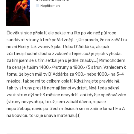
Nepřítomen
Člověk si sice připlatí, ale pak je mu líto po víc než půl roce
sundávat struny, které pořád znějí....:)Je pravda, že na začátku
nezní Elixíry tak zvonivě jako třeba D´Addárka, ale pak
zůstávají hódně dlouho zvukově stejné, což je jejich výhoda,
zatím jsem se s tím setkal jen u jedné značky...:) Mimochodem
ta cena je tuším 1400,-/4struny a 1800,-/5 strun. Vzhledem k
tomu, že bych měl ty D´Addárka za 900,- nebo 1000,- na 3-4
měsíce, tak se mi to celkem oplatí. Když hrajete pravidelně,
tak ty struny prostě nemají šanci vydržet. Mně teda pěkný
zvuk strun dýl než 3 měsíce nevydrží...ani když je opečovávám
(struny nevyvařuju, to už jsem zabalil dávno, repase
nepotřebuju, navíc po třech měsících se mi začne lámat E a A
na kobylce, to už je únava materiálu):(