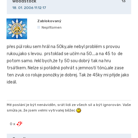
woodstock
13
18. 01. 2006 11.12:17
Zablokovaný
Nepřítomen
přes půl roku sem hrál na 50ky,ale nebyl problém s provou
rukou,jako s levou. prstoklad se učím na 50....a na 45 to de
potom samo. řekl bych,že ty 50 sou dobrý tak na hru
trsátkem. Nelze si pořádně pohrát s jemností tónů,ale zase
ten zvuk co roluje ponožky je dobrej. Tak že 45ky mi přijde jako
ideál.
Mé poslání je být nenáviděn, srát lidi ze všech sil a být ignorován. Vaše
smůla je, že jsem velmi vytrvalej běžec
0 x