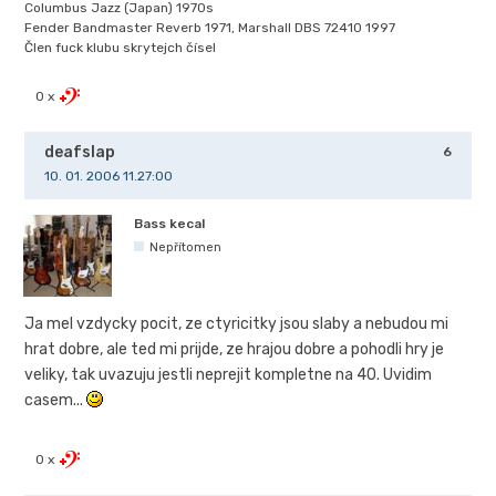
Columbus Jazz (Japan) 1970s
Fender Bandmaster Reverb 1971, Marshall DBS 72410 1997
Člen fuck klubu skrytejch čísel
0 x
deafslap
6
10. 01. 2006 11.27:00
Bass kecal
Nepřítomen
Ja mel vzdycky pocit, ze ctyricitky jsou slaby a nebudou mi
hrat dobre, ale ted mi prijde, ze hrajou dobre a pohodli hry je
veliky, tak uvazuju jestli neprejit kompletne na 40. Uvidim
casem...
0 x