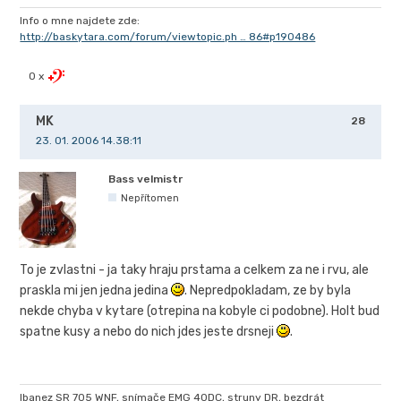
Info o mne najdete zde:
http://baskytara.com/forum/viewtopic.ph … 86#p190486
0 x
MK
28
23. 01. 2006 14.38:11
Bass velmistr
Nepřítomen
To je zvlastni - ja taky hraju prstama a celkem za ne i rvu, ale
praskla mi jen jedna jedina
. Nepredpokladam, ze by byla
nekde chyba v kytare (otrepina na kobyle ci podobne). Holt bud
spatne kusy a nebo do nich jdes jeste drsneji
.
Ibanez SR 705 WNF, snímače EMG 40DC, struny DR, bezdrát