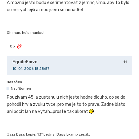
A možná ještě budu exerimentovat z jemnějšíma, aby to bylo
co nejrychlejší a moc jsem se nenadřel
Oh man, he's maniac!
0 x
EquileEmve
11
10. 01. 2006 18.28:57
Basáček
Nepřítomen
Pouzivam 45, a zustanu u nich jeste hodne dlouho, co se do
pohodli hry a zvuku tyce, pro me je to to prave. Zadne blato
ani pocit lan na vytah...proste tak akorat
Jazz Bass kopie, 13" bedna, Bass L-amp zesák.