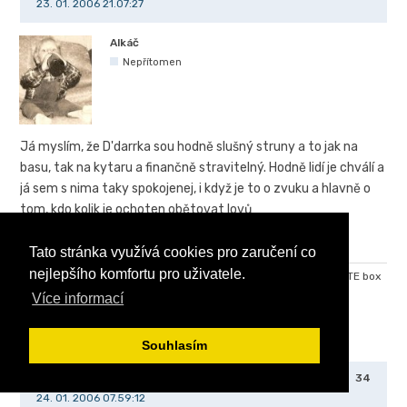
23. 01. 2006 21.07:27
Alkáč
Nepřítomen
Já myslím, že D'darrka sou hodně slušný struny a to jak na
basu, tak na kytaru a finančně stravitelný. Hodně lidí je chválí a
já sem s nima taky spokojenej, i když je to o zvuku a hlavně o
tom, kdo kolik je ochoten obětovat lovů
Tato stránka využívá cookies pro zaručení co
nejlepšího komfortu pro uživatele.
FENDER AM Standard J-Bass RW OWT, Trace Elliot AH250SMX+TE box
1x15, struny Elixir, kabel Planet waves.
Více informací
0 x
Souhlasím
Gazelle
34
24. 01. 2006 07.59:12