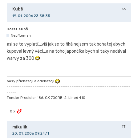
Kubš
16
19. 01. 2006 23.58:35
Horst Kubš
Nepřítomen
asi se to vyplatí....víš jak se to říká nejsem tak bohatej abych
kupoval levný věci...a na toho japončíka bych si taky nedával
warvy za 300
basy přicházejí a odcházejí
-------------------------------------------------------------------
-----
Fender Precision '86, GK 700RB-2, Line6 410
0 x
mikulik
17
20. 01. 2006 09.24:11