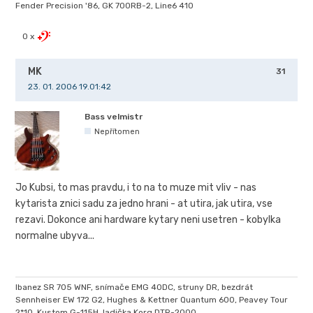
Fender Precision '86, GK 700RB-2, Line6 410
0 x
MK
31
23. 01. 2006 19.01:42
Bass velmistr
Nepřítomen
Jo Kubsi, to mas pravdu, i to na to muze mit vliv - nas
kytarista znici sadu za jedno hrani - at utira, jak utira, vse
rezavi. Dokonce ani hardware kytary neni usetren - kobylka
normalne ubyva...
Ibanez SR 705 WNF, snímače EMG 40DC, struny DR, bezdrát
Sennheiser EW 172 G2, Hughes & Kettner Quantum 600, Peavey Tour
2*10, Kustom G-115H, ladička Korg DTR-2000.