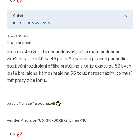
0 x
Kubš
2
10. 01. 2006 09.28:16
Horst Kubš
Nepřítomen
no já myslím že si to nenamlouváš pač já mám podobnou
zkušenost - ze 40 na 45 pro mě znamená prvních pár hodin
používání rozdrolení bříška prstů...no a to že existujou 50 bych
ještě bral ale že kámoš hraje na 55 to už neroscházím to musí
mít prsty z betonu...
basy přicházejí a odcházejí
-------------------------------------------------------------------
-----
Fender Precision '86, GK 700RB-2, Line6 410
0 x