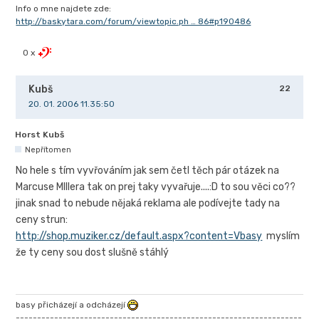
Info o mne najdete zde:
http://baskytara.com/forum/viewtopic.ph … 86#p190486
0 x
Kubš
22
20. 01. 2006 11.35:50
Horst Kubš
Nepřítomen
No hele s tím vyvřováním jak sem četl těch pár otázek na
Marcuse MIllera tak on prej taky vyvařuje....:D to sou věci co??
jinak snad to nebude nějaká reklama ale podívejte tady na
ceny strun:
http://shop.muziker.cz/default.aspx?content=Vbasy
myslím
že ty ceny sou dost slušně stáhlý
basy přicházejí a odcházejí
-------------------------------------------------------------------