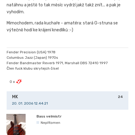
natáhnu a ještě to tak měsíc vydrží jakž takž znít... a pak je
vyhodím.
Mimochodem, rada kuchaře - amatéra: stará G-struna se
výtečně hodí ke krájení knedlíků :-)
Fender Precision (USA) 1978
Columbus Jazz (Japan) 1970s
Fender Bandmaster Reverb 1971, Marshall DBS 72410 1997
Člen fuck klubu skrytejch čísel
0 x
MK
24
20. 01. 2006 12.44:21
Bass velmistr
Nepřítomen