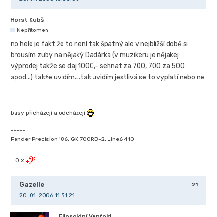
Horst Kubš
Nepřítomen
no hele je fakt že to není tak špatný ale v nejbližší době si
brousím zuby na nějaký Dadárka (v muzikeru je nějakej
výprodej takže se daj 1000,- sehnat za 700, 700 za 500
apod...) takže uvidím....tak uvidím jestlivá se to vyplatí nebo ne
basy přicházejí a odcházejí
-------------------------------------------------------------------
-----
Fender Precision '86, GK 700RB-2, Line6 410
0 x
Gazelle
21
20. 01. 2006 11.31:21
Elipsoidní Vepřoid