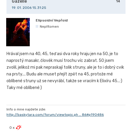
Gazelle
14
19. 01. 2006 15.31:25
Elipsoidní Vepřoid
Nepřítomen
Hrával jsem na 40, 45, teď asi dva roky hraju jen na 50, je to
naprostý masakr, člověk musí trochu víc zabrat. 50 jsem
zvolil, jelikož mi pak nepraskají tolik struny, ale je to i dobrý cvik
na prsty.... Budu ale muset přejít zpět na 45, protože mé
oblíbené struny už se nevyrábí, takže se vracím k Elixíru 45...:)
Taky mé oblíbené:)
Info o mne najdete zde:
http://baskytara.com/forum/viewtopic.ph … 86#p190486
0 x