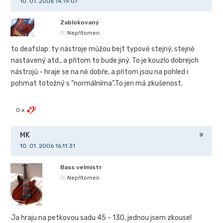
10. 01. 2006 14.19:07
Zablokovaný
Nepřítomen
to deafslap: ty nástroje můžou bejt typově stejný, stejně
nastavený atd., a přitom to bude jiný. To je kouzlo dobrejch
nástrojů - hraje se na ně dobře, a přitom jsou na pohled i
pohmat totožný s "normálníma".To jen má zkušenost.
0 x
MK
9
10. 01. 2006 16.11:31
Bass velmistr
Nepřítomen
Ja hraju na petkovou sadu 45 - 130, jednou jsem zkousel