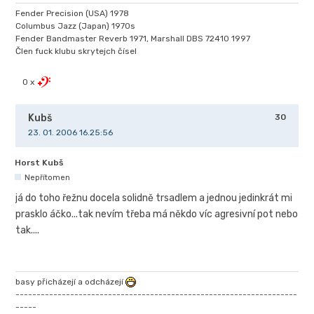
Fender Precision (USA) 1978
Columbus Jazz (Japan) 1970s
Fender Bandmaster Reverb 1971, Marshall DBS 72410 1997
Člen fuck klubu skrytejch čísel
0 x
Kubš
30
23. 01. 2006 16.25:56
Horst Kubš
Nepřítomen
já do toho řežnu docela solidně trsadlem a jednou jedinkrát mi
prasklo áčko...tak nevím třeba má někdo víc agresivní pot nebo
tak....
basy přicházejí a odcházejí
-------------------------------------------------------------------
-----