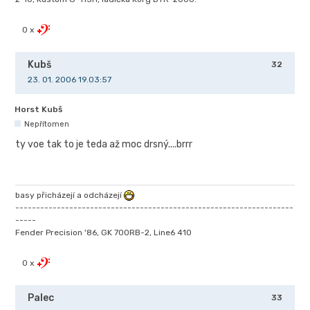
0 x
Kubš
32
23. 01. 2006 19.03:57
Horst Kubš
Nepřítomen
ty voe tak to je teda až moc drsný....brrr
basy přicházejí a odcházejí
-------------------------------------------------------------------
-----
Fender Precision '86, GK 700RB-2, Line6 410
0 x
Palec
33