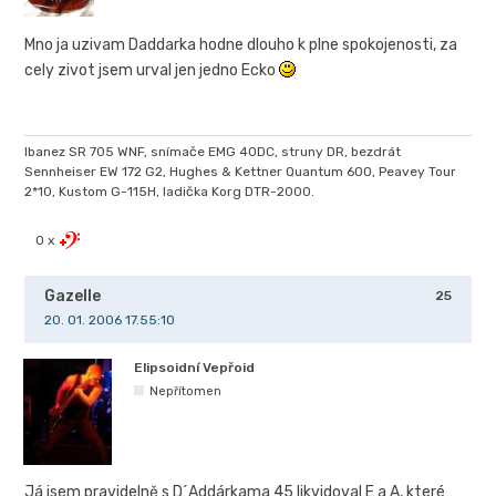
Mno ja uzivam Daddarka hodne dlouho k plne spokojenosti, za
cely zivot jsem urval jen jedno Ecko
Ibanez SR 705 WNF, snímače EMG 40DC, struny DR, bezdrát
Sennheiser EW 172 G2, Hughes & Kettner Quantum 600, Peavey Tour
2*10, Kustom G-115H, ladička Korg DTR-2000.
0 x
Gazelle
25
20. 01. 2006 17.55:10
Elipsoidní Vepřoid
Nepřítomen
Já jsem pravidelně s D´Addárkama 45 likvidoval E a A, které