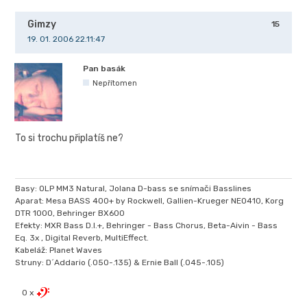
Gimzy
15
19. 01. 2006 22.11:47
Pan basák
Nepřítomen
To si trochu připlatíš ne?
Basy: OLP MM3 Natural, Jolana D-bass se snímači Basslines
Aparat: Mesa BASS 400+ by Rockwell, Gallien-Krueger NEO410, Korg
DTR 1000, Behringer BX600
Efekty: MXR Bass D.I.+, Behringer - Bass Chorus, Beta-Aivin - Bass
Eq. 3x , Digital Reverb, MultiEffect.
Kabeláž: Planet Waves
Struny: D´Addario (.050-.135) & Ernie Ball (.045-.105)
0 x