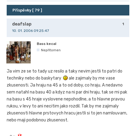
Příspěvky [ 79 ]
deafslap
1
10. 01. 2006 09.25:47
Bass kecal
Nepřítomen
Ja vim ze se to tady uz resilo a taky nevim jestli to patri do
techniky nebo do baskytary
ale zajimaly by me vase
zkusenosti. Ja hraju na 45 a to od doby, co hraju. A nedavno
sem natahl na basu 40 a kdyz na ni par dni hraju, tak se mi pak
na basu s 45 hraje vyslovene nepohodlne, a to hlavne pravou
rukou, v levy to ani necitim jako rozdil. Tak by me zajimaly
zkusenosti hlavne prstovych hracu jestli si to jen namlouvam,
nebo maji podobnou zkusenost.