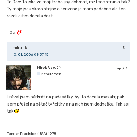
To Dan: To jako ze maji treba jiny dohmat, roztece strun a tak?
Ty moje jsou skoro stejne a serizene je mam podobne ale ten
rozdil citim docela dost.
0 x
mikulik
5
10. 01. 2006 09.57:15
Mirek Vzrušín
Lajků:
1
Nepřítomen
Hrával jsem párkrát na padesátky, byl to docela masakr, pak
jsem přešel na pětačtyřicítky a na nich jsem dodneška. Tak asi
tak
Fender Precision (USA) 1978