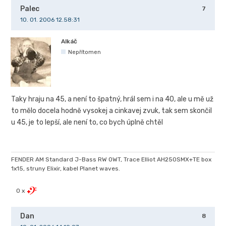
Palec
7
10. 01. 2006 12.58:31
Alkáč
Nepřítomen
Taky hraju na 45, a není to špatný, hrál sem i na 40, ale u mě už
to mělo docela hodně vysokej a cinkavej zvuk, tak sem skončil
u 45, je to lepší, ale není to, co bych úplně chtěl
FENDER AM Standard J-Bass RW OWT, Trace Elliot AH250SMX+TE box
1x15, struny Elixir, kabel Planet waves.
0 x
Dan
8