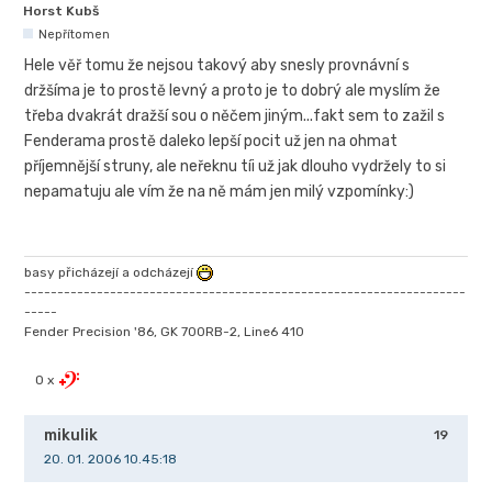
Horst Kubš
Nepřítomen
Hele věř tomu že nejsou takový aby snesly provnávní s
držšíma je to prostě levný a proto je to dobrý ale myslím že
třeba dvakrát dražší sou o něčem jiným...fakt sem to zažil s
Fenderama prostě daleko lepší pocit už jen na ohmat
příjemnější struny, ale neřeknu tíi už jak dlouho vydržely to si
nepamatuju ale vím že na ně mám jen milý vzpomínky:)
basy přicházejí a odcházejí
-------------------------------------------------------------------
-----
Fender Precision '86, GK 700RB-2, Line6 410
0 x
mikulik
19
20. 01. 2006 10.45:18