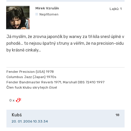
Mirek Vzrušín
Lajků:
1
Nepřítomen
Já myslím, že zrovna japončík by warwy za tři kila snesl úplně v
pohodě... to nejsou špatný struny a věřím, že na precision-oidu
by krásně cinkaly...
Fender Precision (USA) 1978
Columbus Jazz (Japan) 1970s
Fender Bandmaster Reverb 1971, Marshall DBS 72410 1997
Člen fuck klubu skrytejch čísel
0 x
Kubš
18
20. 01. 2006 10.33:34