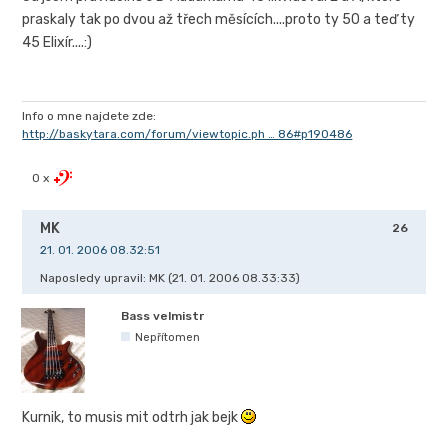
praskaly tak po dvou až třech měsících....proto ty 50 a teď ty
45 Elixír....:)
Info o mne najdete zde:
http://baskytara.com/forum/viewtopic.ph … 86#p190486
0 x
MK
26
21. 01. 2006 08.32:51
Naposledy upravil: MK (21. 01. 2006 08.33:33)
Bass velmistr
Nepřítomen
Kurnik, to musis mit odtrh jak bejk