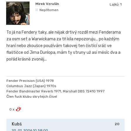
Mirek Vzrušín
Lajků:
1
Nepřítomen
To já na Fendery taky, ale nějak drtivý rozdíl mezi Fenderama
za osm set a Warwickama za tři kila nepozoruju... po každým
hraní nebo zkoušce používám takovej ten čistící sráč ve
flaštičce od Jima Dunlopa, mám ty struny už asi měsíc dva a
pořád krásně zvoněj...
Fender Precision (USA) 1978
Columbus Jazz (Japan) 1970s
Fender Bandmaster Reverb 1971, Marshall DBS 72410 1997
Člen fuck klubu skrytejch čísel
0 x
Kubš
20
20. 01. 2006 10.58:00