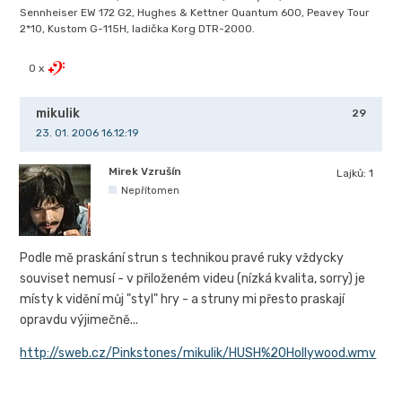
Sennheiser EW 172 G2, Hughes & Kettner Quantum 600, Peavey Tour
2*10, Kustom G-115H, ladička Korg DTR-2000.
0 x
mikulik
29
23. 01. 2006 16.12:19
Mirek Vzrušín
Lajků:
1
Nepřítomen
Podle mě praskání strun s technikou pravé ruky vždycky
souviset nemusí - v přiloženém videu (nízká kvalita, sorry) je
místy k vidění můj "styl" hry - a struny mi přesto praskají
opravdu výjimečně...
http://sweb.cz/Pinkstones/mikulik/HUSH%20Hollywood.wmv