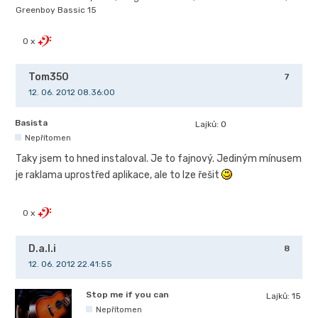
Greenboy Bassic 15
0 x
Tom350
7
12. 06. 2012 08.36:00
Basista
Lajků:
0
Nepřítomen
Taky jsem to hned instaloval. Je to fajnový. Jediným mínusem
je raklama uprostřed aplikace, ale to lze řešit
0 x
D.a.l.i
8
12. 06. 2012 22.41:55
Stop me if you can
Lajků:
15
Nepřítomen