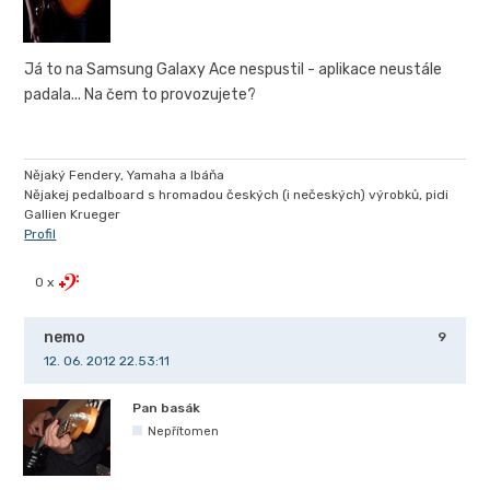
Já to na Samsung Galaxy Ace nespustil - aplikace neustále
padala... Na čem to provozujete?
Nějaký Fendery, Yamaha a Ibáňa
Nějakej pedalboard s hromadou českých (i nečeských) výrobků, pidi
Gallien Krueger
Profil
0 x
nemo
9
12. 06. 2012 22.53:11
Pan basák
Nepřítomen