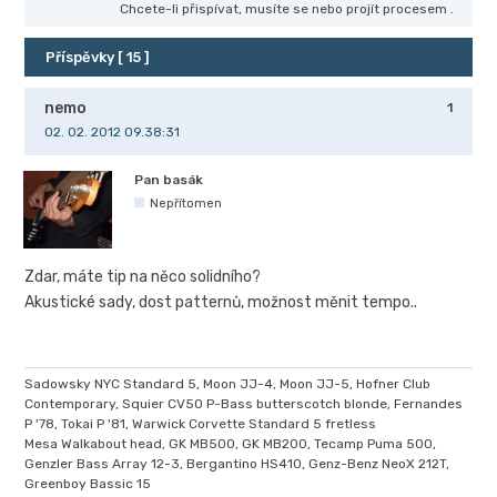
Chcete-li přispívat, musíte se
nebo projít procesem
.
Příspěvky [ 15 ]
nemo
1
02. 02. 2012 09.38:31
Pan basák
Nepřítomen
Zdar, máte tip na něco solidního?
Akustické sady, dost patternů, možnost měnit tempo..
Sadowsky NYC Standard 5, Moon JJ-4, Moon JJ-5, Hofner Club
Contemporary, Squier CV50 P-Bass butterscotch blonde, Fernandes
P '78, Tokai P '81, Warwick Corvette Standard 5 fretless
Mesa Walkabout head, GK MB500, GK MB200, Tecamp Puma 500,
Genzler Bass Array 12-3, Bergantino HS410, Genz-Benz NeoX 212T,
Greenboy Bassic 15