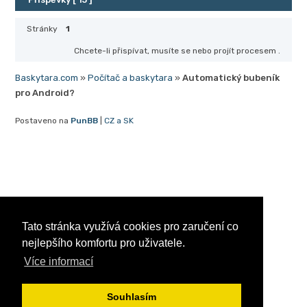
Stránky
1
Chcete-li přispívat, musíte se
nebo projít procesem
.
Baskytara.com
»
Počítač a baskytara
»
Automatický bubeník
pro Android?
Postaveno na
PunBB
|
CZ a SK
Tato stránka využívá cookies pro zaručení co
nejlepšího komfortu pro uživatele.
Více informací
Souhlasím