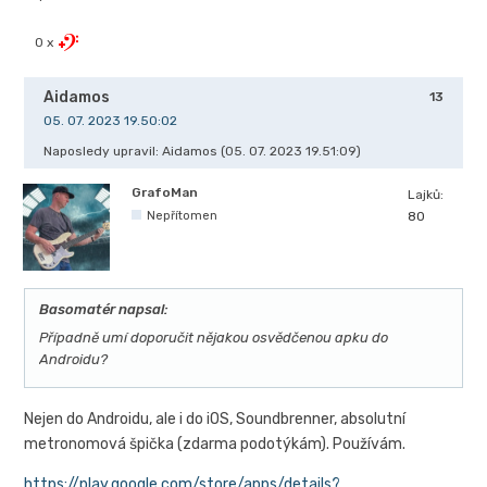
0 x
Aidamos
13
05. 07. 2023 19.50:02
Naposledy upravil: Aidamos (05. 07. 2023 19.51:09)
GrafoMan
Lajků:
Nepřítomen
80
Basomatér napsal:
Případně umí doporučit nějakou osvědčenou apku do
Androidu?
Nejen do Androidu, ale i do iOS, Soundbrenner, absolutní
metronomová špička (zdarma podotýkám). Používám.
https://play.google.com/store/apps/details?