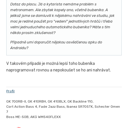
Dotaz do placu. Já a kytarista nemáme problém s
metronomem. Ale zbytek kapely ano, včetně bubeníka. A
jelikož jsme se domluvili k nějakému nahrávání ve studiu, jak
moc je reálné použét pro "vedení" jednotlivých hráčů i třeba
velmi jednuduchého automatického bubeníka? Máte s tím
někdo prosím zklušenost?
Případně umí doporučit nějakou osvědčenou apku do
Androidu?
V takovém případě je možná lepší toho bubeníka
naprogramovat rovnou a nepokoušet se ho ani nahrávat.
Profil
GK 700RB-II, GK 410RBH, GK 410BLX, GK Backline 110,
Cort Action Bass 4, Fade Jazz Bass, Ibanez SR705TK, Schecter Omen
7
Boss ME-50B, AKG WMS40FLEXX