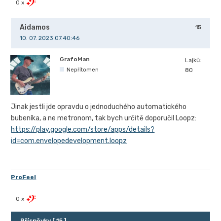
0 x
Aidamos
15
10. 07. 2023 07.40:46
GrafoMan
Lajků:
Nepřítomen
80
Jinak jestli jde opravdu o jednoduchého automatického
bubeníka, a ne metronom, tak bych určitě doporučil Loopz:
https://play.google.com/store/apps/details?
id=com.envelopedevelopment.loopz
ProFeel
0 x
Příspěvky [ 15 ]