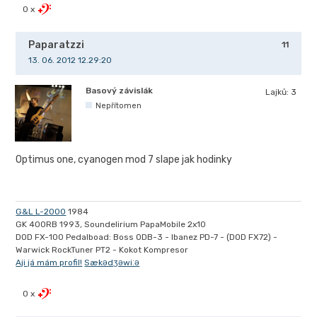
0 x
Paparatzzi
11
13. 06. 2012 12.29:20
Basový závislák
Lajků:
3
Nepřítomen
Optimus one, cyanogen mod 7 slape jak hodinky
G&L L-2000
1984
GK 400RB 1993, Soundelirium PapaMobile 2x10
DOD FX-100 Pedalboad: Boss ODB-3 - Ibanez PD-7 - (DOD FX72) -
Warwick RockTuner PT2 - Kokot Kompresor
Aji já mám profil!
Sækədʒəwiːə
0 x