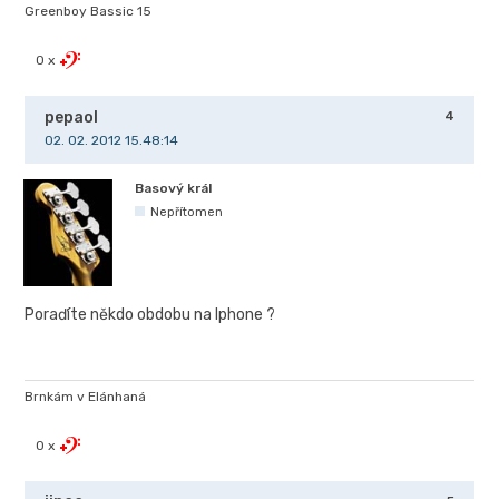
Greenboy Bassic 15
0 x
pepaol
4
02. 02. 2012 15.48:14
Basový král
Nepřítomen
Poraďíte někdo obdobu na Iphone ?
Brnkám v Elánhaná
0 x