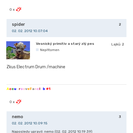
0 x
spider
2
02. 02. 2012 10.07:04
Vesnický primitiv a starý zlý pes
Lajků:
2
Nepřítomen
Zkus Electrum Drum /machine
A
c
c
u
g
r
o
o
v
e
F
a
n
c
l
u
b
#1
0 x
nemo
3
02. 02. 2012 10.09:15
Naposledy upravil: nemo (02. 02. 2012 10.19:39)