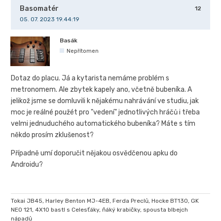
Basomatér
12
05. 07. 2023 19.44:19
Basák
Nepřítomen
Dotaz do placu. Já a kytarista nemáme problém s
metronomem. Ale zbytek kapely ano, včetně bubeníka. A
jelikož jsme se domluvili k nějakému nahrávání ve studiu, jak
moc je reálné použét pro "vedení" jednotlivých hráčů i třeba
velmi jednuduchého automatického bubeníka? Máte s tím
někdo prosím zklušenost?
Případně umí doporučit nějakou osvědčenou apku do
Androidu?
Tokai JB45, Harley Benton MJ-4EB, Ferda Preclů, Hocke BT130, GK
NEO 121, 4X10 bastl s Celesťáky, ňáký krabičky, spousta blbejch
nápadů