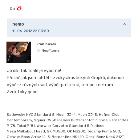
0 x
nemo
6
11. 06. 2012 22.03:50
Pan basák
Nepřítomen
Jo dík, tak tohle je výborné!
Přesně jak jsem chtěl - zvuky akustických škopků, dokonce
výběr z různých sad, výběr patternů, tempo, metrum.
Zvuk taky good.
Sadowsky NYC Standard 5, Moon JJ-4, Moon JJ-5, Hofner Club
Contemporary, Squier CV50 P-Bass butterscotch blonde, Fernandes
P '78, Tokai P '81, Warwick Corvette Standard 5 fretless
Mesa Walkabout head, GK MB500, GK MB200, Tecamp Puma 500,
Genzler Bass Array 12-3, Bergantino HS410, Genz-Benz NeoX 212T,