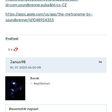
id=com.soundbrenner.pulse&hl=cs-CZ
https://apps.apple.com/us/app/the-metronome-by-
soundbrenner/id1048954353
ProFeel
0 x
Janus98
14
10. 07. 2023 06.00:08
Basák
Nepřítomen
Basomatér napsal: