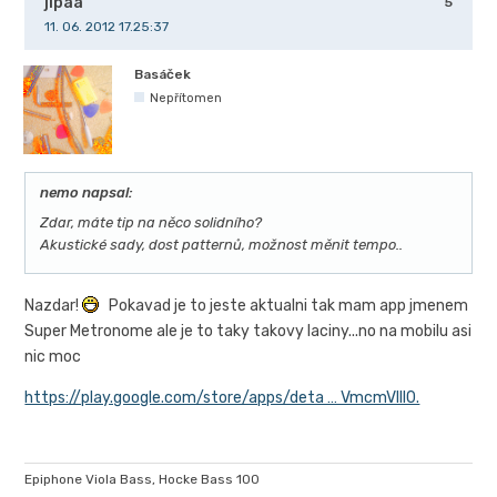
jipaa
5
11. 06. 2012 17.25:37
Basáček
Nepřítomen
nemo napsal:
Zdar, máte tip na něco solidního?
Akustické sady, dost patternů, možnost měnit tempo..
Nazdar!
Pokavad je to jeste aktualni tak mam app jmenem
Super Metronome ale je to taky takovy laciny...no na mobilu asi
nic moc
https://play.google.com/store/apps/deta … VmcmVlIl0.
Epiphone Viola Bass, Hocke Bass 100