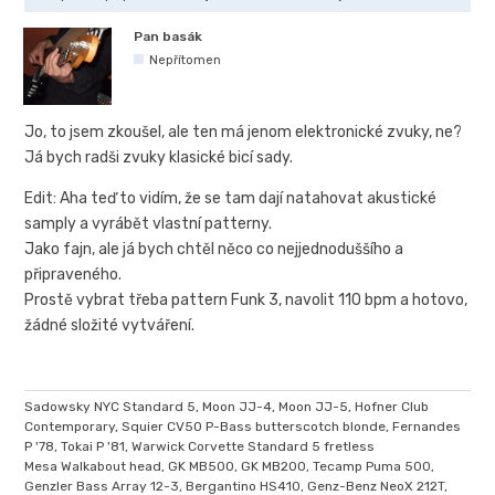
Pan basák
Nepřítomen
Jo, to jsem zkoušel, ale ten má jenom elektronické zvuky, ne?
Já bych radši zvuky klasické bicí sady.
Edit: Aha teď to vidím, že se tam dají natahovat akustické
samply a vyrábět vlastní patterny.
Jako fajn, ale já bych chtěl něco co nejjednoduššího a
připraveného.
Prostě vybrat třeba pattern Funk 3, navolit 110 bpm a hotovo,
žádné složité vytváření.
Sadowsky NYC Standard 5, Moon JJ-4, Moon JJ-5, Hofner Club
Contemporary, Squier CV50 P-Bass butterscotch blonde, Fernandes
P '78, Tokai P '81, Warwick Corvette Standard 5 fretless
Mesa Walkabout head, GK MB500, GK MB200, Tecamp Puma 500,
Genzler Bass Array 12-3, Bergantino HS410, Genz-Benz NeoX 212T,