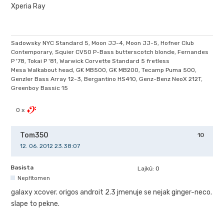
Xperia Ray
Sadowsky NYC Standard 5, Moon JJ-4, Moon JJ-5, Hofner Club
Contemporary, Squier CV50 P-Bass butterscotch blonde, Fernandes
P '78, Tokai P '81, Warwick Corvette Standard 5 fretless
Mesa Walkabout head, GK MB500, GK MB200, Tecamp Puma 500,
Genzler Bass Array 12-3, Bergantino HS410, Genz-Benz NeoX 212T,
Greenboy Bassic 15
0 x
Tom350
10
12. 06. 2012 23.38:07
Basista
Lajků:
0
Nepřítomen
galaxy xcover. origos androit 2.3 jmenuje se nejak ginger-neco.
slape to pekne.