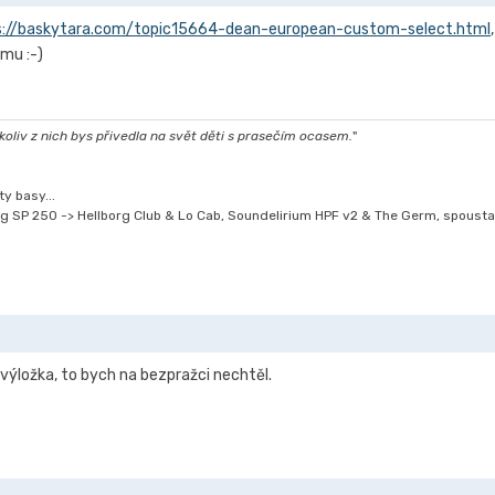
s://baskytara.com/topic15664-dean-european-custom-select.html
mu :-)
oliv z nich bys přivedla na svět děti s prasečím ocasem.
"
y basy...
g SP 250 -> Hellborg Club & Lo Cab, Soundelirium HPF v2 & The Germ, spousta
výložka, to bych na bezpražci nechtěl.