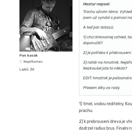
Hastur napsal:
Trochu oživím téma. Výhledo
jsem už vyndal s pomocí no
A teď pár dotazů:
1) chci linkovanej vzhled, 
doporučili?
2) je potřeba k přebrousení
Pan basák
Nepřítomen
3) nátěr na hmatník. Nejdří
Nezkoušel jste to někdo?
Lajků:
26
EDIT: hmatník je palisandro
Předem díky za rady.
1) tmel, vodou reditelny. Ko
prachu.
2) k prebrouseni dreva je vh
dodrzel radius brus. Finaln