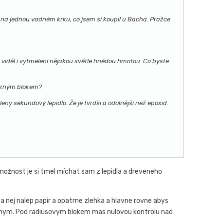
t na jednou vadném krku, co jsem si koupil u Bacha. Pražce
m viděl i vytmelení nějakou světle hnědou hmotou. Co byste
 rozným blokem?
ený sekundový lepidlo. Že je tvrdši a odolnější než epoxid.
i možnost je si tmel míchat sam z lepidla a dreveneho
na nej nalep papir a opatrne zlehka a hlavne rovne abys
hebnym. Pod radiusovym blokem mas nulovou kontrolu nad