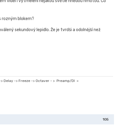
jsem viděl i vytmelení nějakou světle hnědou hmotou. Co
 i s rozným blokem?
válený sekundový lepidlo. Že je tvrdši a odolnější než
 -> Delay -> Freeze -> Octaver - > Preamp/DI =
105