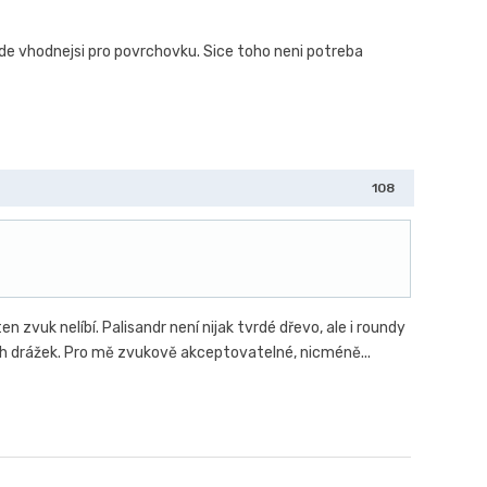
ude vhodnejsi pro povrchovku. Sice toho neni potreba
108
n zvuk nelíbí. Palisandr není nijak tvrdé dřevo, ale i roundy
ých drážek. Pro mě zvukově akceptovatelné, nicméně...