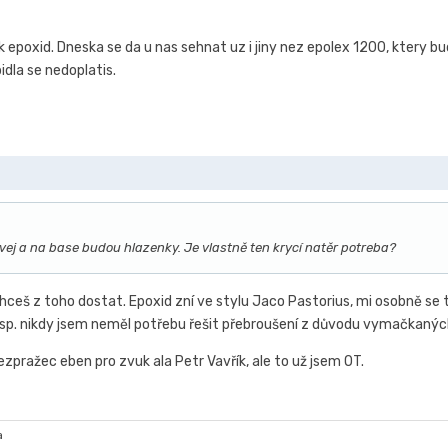
 epoxid. Dneska se da u nas sehnat uz i jiny nez epolex 1200, ktery b
idla se nedoplatis.
vej a na base budou hlazenky. Je vlastně ten krycí natěr potreba?
chceš z toho dostat. Epoxid zní ve stylu Jaco Pastorius, mi osobně se te
, resp. nikdy jsem neměl potřebu řešit přebroušení z důvodu vymačkan
bezpražec eben pro zvuk ala Petr Vavřík, ale to už jsem OT.
ňa