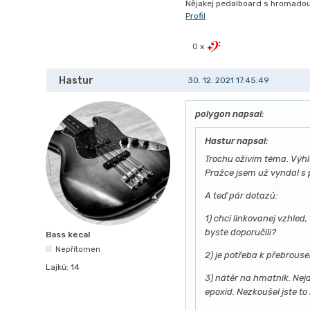
Nějakej pedalboard s hromadou 
Profil
0 x
Hastur
30. 12. 2021 17.45:49
polygon napsal:
Hastur napsal:
Trochu oživím téma. Výhl
Pražce jsem už vyndal s 
A teď pár dotazů:
1) chci linkovanej vzhle
byste doporučili?
Bass kecal
Nepřítomen
2) je potřeba k přebrous
Lajků:
14
3) nátěr na hmatník. Nejd
epoxid. Nezkoušel jste t