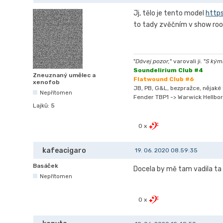
Jj, tělo je tento model
http
to tady zvěčním v show roo
"
Dávej pozor,
" varovali ji. "
S kýmk
Soundelirium Club #4
Zneuznaný umělec a
Flatwound Club #6
xenofob
JB, PB, G&L, bezpražce, nějaké t
Nepřítomen
Fender TBP1 -> Warwick Hellbor
Lajků:
5
0 x
kafeacigaro
19. 06. 2020 08.59:35
Basáček
Docela by mě tam vadila ta 
Nepřítomen
0 x