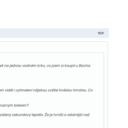
109
set na jednou vadném krku, co jsem si koupil u Bacha.
sem viděl i vytmelení nějakou světle hnědou hmotou. Co
 s rozným blokem?
álený sekundový lepidlo. Že je tvrdši a odolnější než