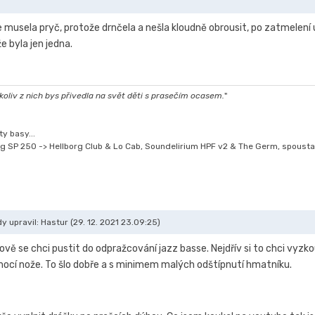
e musela pryč, protože drnčela a nešla kloudně obrousit, po zatmelení 
e byla jen jedna.
oliv z nich bys přivedla na svět děti s prasečím ocasem.
"
y basy...
g SP 250 -> Hellborg Club & Lo Cab, Soundelirium HPF v2 & The Germ, spousta
y upravil: Hastur (29. 12. 2021 23.09:25)
vě se chci pustit do odpražcování jazz basse. Nejdřív si to chci vyzko
mocí nože. To šlo dobře a s minimem malých odštípnutí hmatníku.