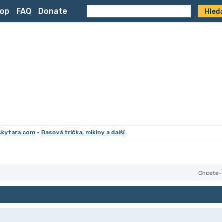
op
FAQ
Donate
skytara.com
-
Basová trička, mikiny a další
Chcete-l