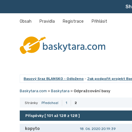
Sh
Obsah
Pravidla
Registrace
Přihlásit
Basový Sraz BLANSKO - Odloženo
-
Jak podpořit projekt Ba
Baskytara.com
»
Baskytara
»
Odpražcování basy
Stránky
Předchozí
1
2
Příspěvky [ 101 až 128 z 128 ]
kopyto
18. 06. 2020 20.19:39