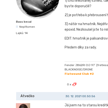
1) chci linkovanej vzhled, 
byste doporučili?
2) je potřeba k přebrousení
Bass kecal
3) nátěr na hmatník. Nejdřív
Nepřítomen
epoxid. Nezkoušel jste to n
Lajků:
14
EDIT: hmatník je palisandro
Předem díky za rady.
Fender JB62RI CIJ 97´ (fretles
BLACKNOISE/DRONE
Flatwound Club #2
0 x
Atvečko
30. 12. 2021 00.50:56
Já jsem na to starou kredit