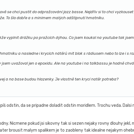
vě se chci pustit do odpražcování jazz basse. Nejdřív si to chci vyzkouse
že. To šlo dobře a s minimem malých odštípnutí hmatníku.
takže vyplnit drážku po pražcích dýhou. Co jsem koukal na youtube tak jse
 hmatníku a nasledne i krycích nátěrů mít blok s rádiusem nebo to lze i s
v jsem uvažoval jen o epoxidu. Ale na youtube i na talkbassu je hodně chvál
vej a na base budou hlazenky. Je vlastně ten krycí natěr potreba?
upíš odstin, da se pripadne doladit odstin moridlem. Trochu veda. Dals
odny. Nicmene pokud jsi sikovny tak si sezen nejaky rovny dlouhy jekl, 
i nater brousit malym spalikem je to zaobleny tak idealne nejakym o