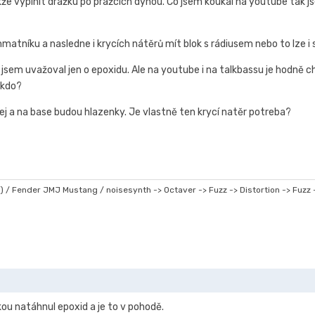
takže vyplnit drážku po pražcích dýhou. Co jsem koukal na youtube tak 
 hmatníku a nasledne i krycích nátěrů mít blok s rádiusem nebo to lze
 jsem uvažoval jen o epoxidu. Ale na youtube i na talkbassu je hodně ch
ěkdo?
vej a na base budou hlazenky. Je vlastně ten krycí natěr potreba?
s) / Fender JMJ Mustang / noisesynth -> Octaver -> Fuzz -> Distortion -> Fuzz
kou natáhnul epoxid a je to v pohodě.