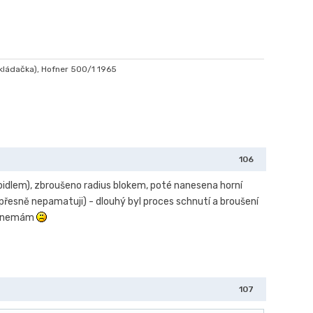
kládačka), Hofner 500/1 1965
106
lepidlem), zbroušeno radius blokem, poté nanesena horní
i přesně nepamatuji) - dlouhý byl proces schnutí a broušení
tím nemám
107