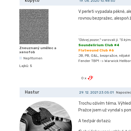
kopyto
19. 06. 2020 10.48:50
V perleti vypadala pěkně, al
rovnou bezpražec, alespoň ž
"
Dávej pozor,
" varovali ji. "
S kýmk
Soundelirium Club #4
Zneuznaný umělec a
Flatwound Club #6
xenofob
JB, PB, G&L, bezpražce, nějaké t
Nepřítomen
Fender TBP1 -> Warwick Hellbor
Lajků:
5
0 x
Hastur
29. 12. 2021 23.05:01
Naposled
Trochu oživím téma. Výhledo
Pražce jsem už vyndal s po
A teď pár dotazů: