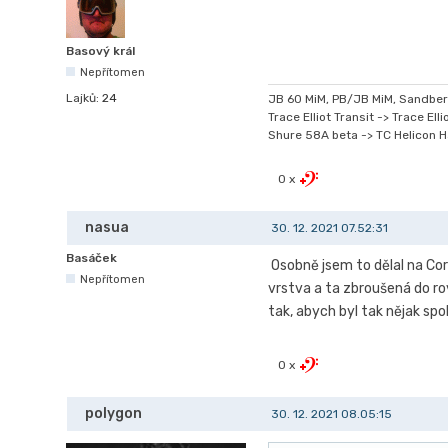
Basový král
Nepřítomen
Lajků:
24
JB 60 MiM, PB/JB MiM, Sandber
Trace Elliot Transit -> Trace El
Shure 58A beta -> TC Helicon 
0 x
nasua
30. 12. 2021 07.52:31
Basáček
Osobně jsem to dělal na Cort
Nepřítomen
vrstva a ta zbroušená do rov
tak, abych byl tak nějak spo
0 x
polygon
30. 12. 2021 08.05:15