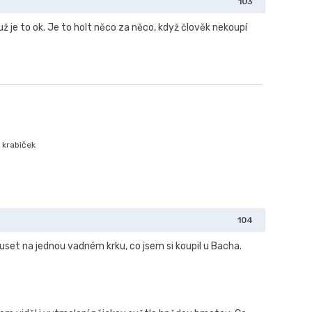
103
už je to ok. Je to holt něco za něco, když člověk nekoupí
 krabiček
104
uset na jednou vadném krku, co jsem si koupil u Bacha.