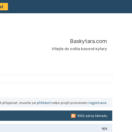
Baskytara.com
Vítejte do světa basové kytary
i přispívat, musíte se
přihlásit
nebo projít procesem
registrace
.
RSS zdroj tématu
101