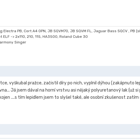
g Electra PB, Cort A4 OPN, JB SQVM70, JB SQVM FL, Jaguar Bass SQCV , PB (s
liot ELF -> 2x110, 210, 115, HA3500, Roland Cube 30
Harmony Singer
ce, vyškubal pražce, začistil díry po nich, vyplnil dýhou (zakápnuto 
na... Já jsem dával na horní vrstvu asi nějaký polyuretanový lak (už s
kojen ....s tím lepidlem jsem to slyšel také, ale osobní zkušenost za