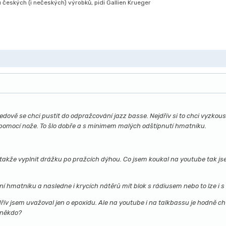
českých (i nečeských) výrobků, pidi Gallien Krueger
edově se chci pustit do odpražcování jazz basse. Nejdřív si to chci vyzkou
pomocí nože. To šlo dobře a s minimem malých odštípnutí hmatníku.
d, takže vyplnit drážku po pražcích dýhou. Co jsem koukal na youtube tak j
ení hmatníku a nasledne i krycích nátěrů mít blok s rádiusem nebo to lze i
řív jsem uvažoval jen o epoxidu. Ale na youtube i na talkbassu je hodně chv
o někdo?