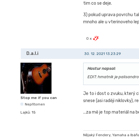
tim co se deje.
3) pokud uprava povrchu tak
mnoho ale u vterinoveho lep
0 x
D.a.l.i
30. 12. 2021 13.23:29
Hastur napsal:
EDIT: hmatník je palisandro
Je to i dost o zvuku, který 
Stop me if you can
snese (asi raději niklovky)
Nepřítomen
...za mě je top materiál na 
Lajků:
15
Nějaký Fendery, Yamaha a Ibá