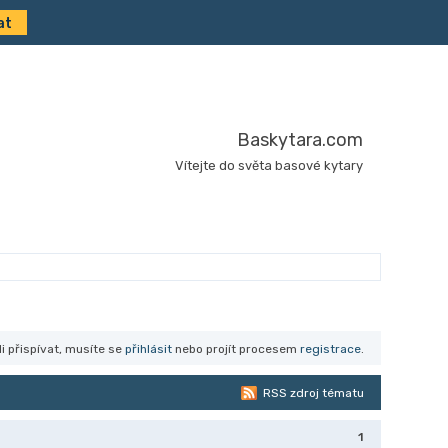
Baskytara.com
Vítejte do světa basové kytary
i přispívat, musíte se
přihlásit
nebo projít procesem
registrace
.
RSS zdroj tématu
1