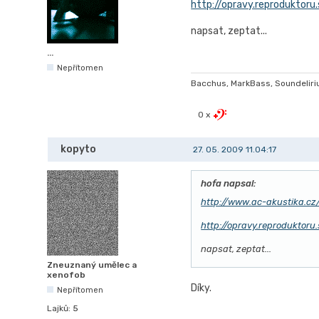
http://opravy.reproduktoru
napsat, zeptat...
...
Nepřítomen
Bacchus, MarkBass, Soundelirium
0 x
kopyto
27. 05. 2009 11.04:17
hofa napsal:
http://www.ac-akustika.cz
http://opravy.reproduktoru
napsat, zeptat...
Zneuznaný umělec a
xenofob
Díky.
Nepřítomen
Lajků:
5