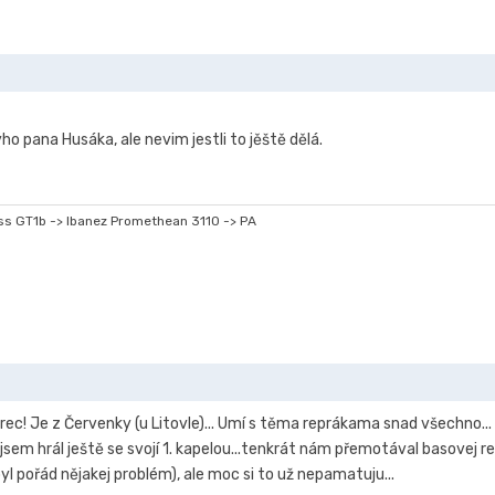
o pana Husáka, ale nevim jestli to jěště dělá.
s GT1b -> Ibanez Promethean 3110 -> PA
borec! Je z Červenky (u Litovle)... Umí s těma reprákama snad všechno...
ž jsem hrál ještě se svojí 1. kapelou...tenkrát nám přemotával basovej
l pořád nějakej problém), ale moc si to už nepamatuju...