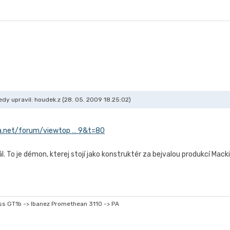
dy upravil: houdek.z (28. 05. 2009 18.25:02)
a.net/forum/viewtop … 9&t=80
. To je démon, kterej stojí jako konstruktér za bejvalou produkcí Mack
s GT1b -> Ibanez Promethean 3110 -> PA