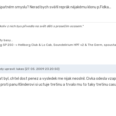
patném smyslu? Nerad bych svěřil reprák nějakému klonu p.Fidka...
oliv z nich bys přivedla na svět děti s prasečím ocasem.
"
y basy...
g SP 250 -> Hellborg Club & Lo Cab, Soundelirium HPF v2 & The Germ, spousta
dy upravil: lukas (27. 05. 2009 23.20:50)
rat byl, chtel dost penez a vysledek me nijak neoslnil. Civka odesla v
roti panu Klinderovi si uctuje tretinu a trvalo mu to taky tretinu casu,