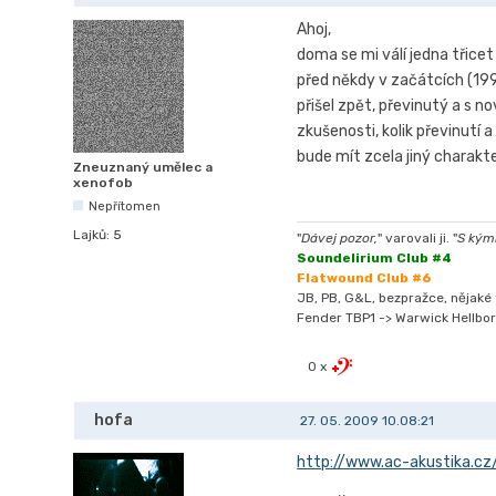
Ahoj,
doma se mi válí jedna třicet
před někdy v začátcích (199
přišel zpět, převinutý a s
zkušenosti, kolik převinutí
bude mít zcela jiný charakter
Zneuznaný umělec a
xenofob
Nepřítomen
Lajků:
5
"
Dávej pozor,
" varovali ji. "
S kýmk
Soundelirium Club #4
Flatwound Club #6
JB, PB, G&L, bezpražce, nějaké t
Fender TBP1 -> Warwick Hellbor
0 x
hofa
27. 05. 2009 10.08:21
http://www.ac-akustika.cz