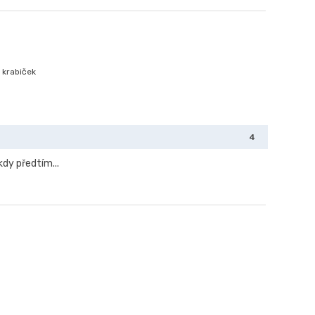
 krabiček
4
kdy předtím...