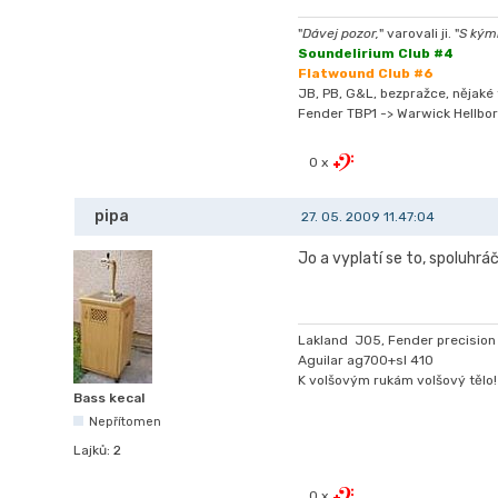
"
Dávej pozor,
" varovali ji. "
S kýmk
Soundelirium Club #4
Flatwound Club #6
JB, PB, G&L, bezpražce, nějaké t
Fender TBP1 -> Warwick Hellbor
0 x
pipa
27. 05. 2009 11.47:04
Jo a vyplatí se to, spoluhrá
Lakland JO5, Fender precision 
Aguilar ag700+sl 410
K volšovým rukám volšový tělo!
Bass kecal
Nepřítomen
Lajků:
2
0 x