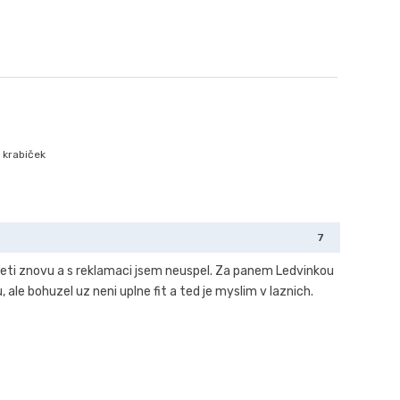
 krabiček
7
zapeti znovu a s reklamaci jsem neuspel. Za panem Ledvinkou
 ale bohuzel uz neni uplne fit a ted je myslim v laznich.