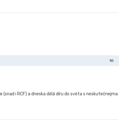
10
ie (snad i RCF) a dneska dělá díru do světa s neskutečnejma