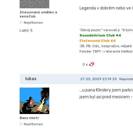
Legenda v dobrém nebo ve š
Zneuznaný umělec a
xenofob
Nepřítomen
"
Dávej pozor,
" varovali ji. "
S kýmk
Lajků:
5
Soundelirium Club #4
Flatwound Club #6
JB, PB, G&L, bezpražce, nějaké t
Fender TBP1 -> Warwick Hellbor
0 x
lukas
27. 05. 2009 23.19:35
Naposle
...u pana Klindery jsem park
jsem byl asi pred mesicem - p
Bass mistr
Nepřítomen