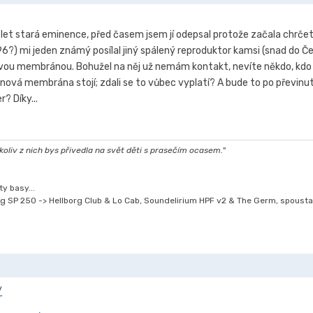
 let stará eminence, před časem jsem jí odepsal protože začala chrčet 
6?) mi jeden známý posílal jiný spálený reproduktor kamsi (snad do Č
 novou membránou. Bohužel na něj už nemám kontakt, nevíte někdo, kdo
 a nová membrána stojí; zdali se to vůbec vyplatí? A bude to po přev
? Díky...
oliv z nich bys přivedla na svět děti s prasečím ocasem.
"
y basy...
g SP 250 -> Hellborg Club & Lo Cab, Soundelirium HPF v2 & The Germ, spousta
/