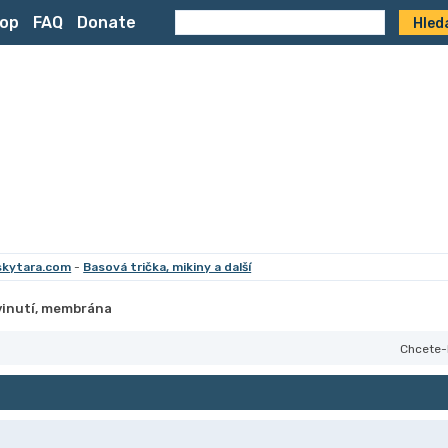
op
FAQ
Donate
skytara.com
-
Basová trička, mikiny a další
vinutí, membrána
Chcete-l