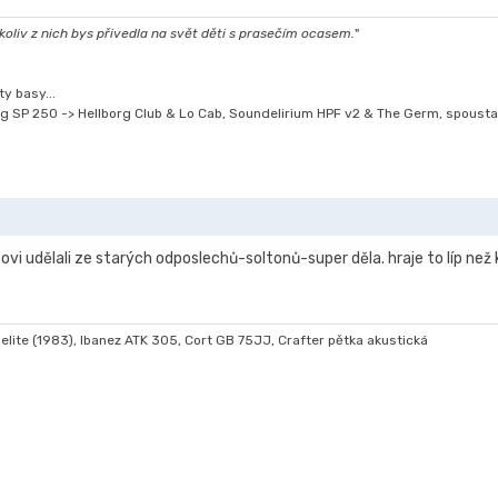
oliv z nich bys přivedla na svět děti s prasečím ocasem.
"
y basy...
g SP 250 -> Hellborg Club & Lo Cab, Soundelirium HPF v2 & The Germ, spousta
čovi udělali ze starých odposlechů-soltonů-super děla. hraje to líp než 
elite (1983), Ibanez ATK 305, Cort GB 75JJ, Crafter pětka akustická